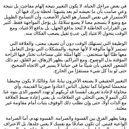
في بعض مراحل الحياة، لا يكون التغيير نتيجة إلهام مفاجئ، بل نتيجة
وعيٍ صامت بأن ما نعيشه لم يعد يشبهنا. لحظة ندرك فيها أن
الاستمرار في نفس المسار هو الخيار الأصعب، وأن التسامح الطويل
مع وضع لا ينسجم معنا لا يصنع سلامًا، بل يؤجل المواجهة فقط. كثير
من القرارات الخاطئة لا تُتخذ بدافع الجهل، بل بدافع الاعتياد، ومع
الوقت يتحول الاعتياد إلى عبءٍ ثقيل يصعب الفكاك منه.
الوظيفة التي تستهلك الوقت دون أن تضيف معنى، والعلاقة التي
تستمر لأنها مألوفة لا لأنها صحية، والمشكلات التي نؤجل التعامل
معها ظنًا أنها ستختفي… كلها أمثلة على مساحات نختار فيها الراحة
المؤقتة بدل الوضوح. ومع التراكم، يظهر الإرهاق، ثم القلق، ثم ذلك
الشعور الخفي بأن شيئًا ما في حياتنا لا يسير في الاتجاه الصحيح،
حتى لو بدا كل شيء مستقرًا من الخارج.
التغيير الحقيقي لا يصنعه الآخرون نيابةً عنا. وغالبًا، لا يكون محيطنا
متحمسًا لتحولنا كما نتخيل. الناس اعتادوا صورتنا القديمة، وأي
محاولة لإعادة تعريف أنفسنا قد تُربكهم أو تهدد التصور الذي بنوه عنا.
لكن النمو لا يعني التخلي عن العلاقات، بل يعني إعادة ضبط العلاقة
مع الذات أولًا، حتى وإن تطلّب ذلك الوقوف بثبات أمام مقاومة غير
معلنة.
وهنا يظهر الفرق بين القسوة والصرامة. القسوة تهدم، أما الصرامة
الواعية فتبني. أن تكون صادقًا مع نفسك لا يعني جلدها، بل الاعتراف