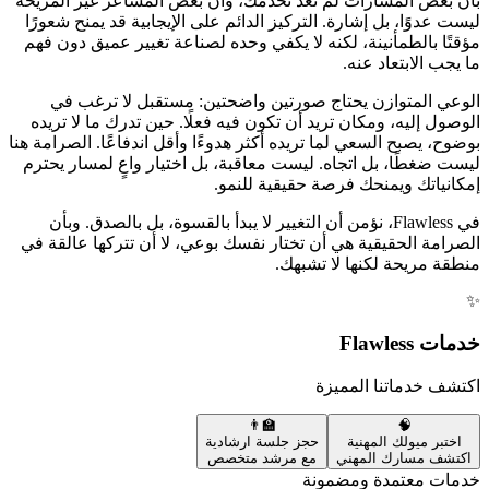
بأن بعض المسارات لم تعد تخدمك، وأن بعض المشاعر غير المريحة
ليست عدوًا، بل إشارة. التركيز الدائم على الإيجابية قد يمنح شعورًا
مؤقتًا بالطمأنينة، لكنه لا يكفي وحده لصناعة تغيير عميق دون فهم
ما يجب الابتعاد عنه.
الوعي المتوازن يحتاج صورتين واضحتين: مستقبل لا ترغب في
الوصول إليه، ومكان تريد أن تكون فيه فعلًا. حين تدرك ما لا تريده
بوضوح، يصبح السعي لما تريده أكثر هدوءًا وأقل اندفاعًا. الصرامة هنا
ليست ضغطًا، بل اتجاه. ليست معاقبة، بل اختيار واعٍ لمسار يحترم
إمكانياتك ويمنحك فرصة حقيقية للنمو.
في Flawless، نؤمن أن التغيير لا يبدأ بالقسوة، بل بالصدق. وبأن
الصرامة الحقيقية هي أن تختار نفسك بوعي، لا أن تتركها عالقة في
منطقة مريحة لكنها لا تشبهك.
✨
خدمات Flawless
اكتشف خدماتنا المميزة
👨‍🏫
🧠
اختبر ميولك المهنية
حجز جلسة ارشادية
اكتشف مسارك المهني
مع مرشد متخصص
خدمات معتمدة ومضمونة